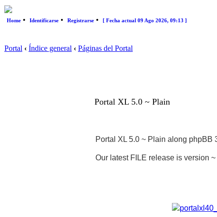
•
•
•
Home
Identificarse
Registrarse
[ Fecha actual 09 Ago 2026, 09:13 ]
Portal
‹
Índice general
‹
Páginas del Portal
Portal XL 5.0 ~ Plain
Portal XL 5.0 ~ Plain along phpBB 3
Our latest FILE release is version