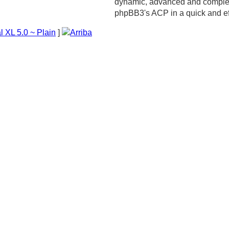
dynamic, advanced and complete
phpBB3's ACP in a quick and ef
l XL 5.0 ~ Plain
]